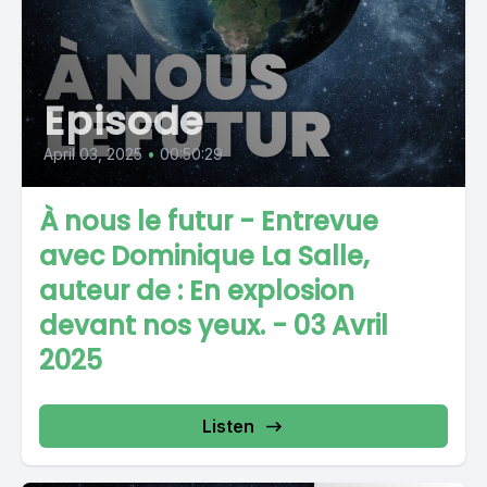
Episode
April 03, 2025
•
00:50:29
À nous le futur - Entrevue
avec Dominique La Salle,
auteur de : En explosion
devant nos yeux. - 03 Avril
2025
Listen