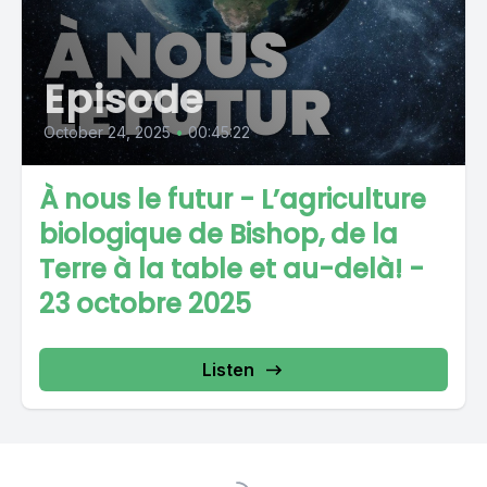
Episode
October 24, 2025
•
00:45:22
À nous le futur - L’agriculture
biologique de Bishop, de la
Terre à la table et au-delà! -
23 octobre 2025
Listen