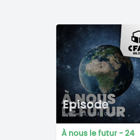
Episode
October 24, 2024
•
00:53:14
À nous le futur - 24