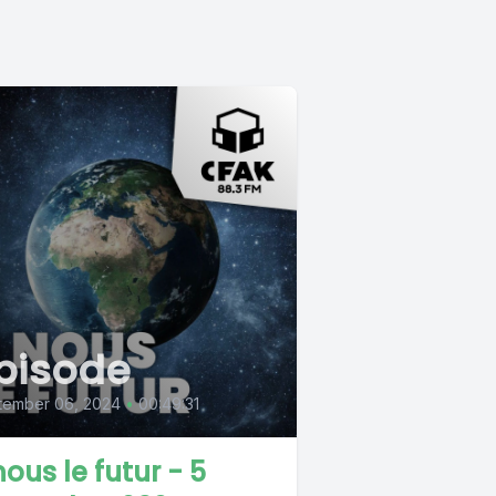
pisode
tember 06, 2024
•
00:49:31
nous le futur - 5