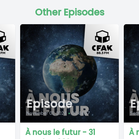
Other Episodes
Episode
E
November 01, 2024
•
00:44:57
Sep
À nous le futur - 31
À 