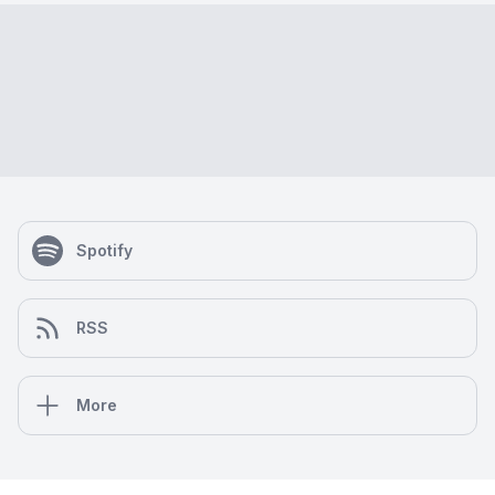
Spotify
RSS
More