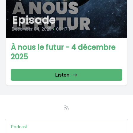
Episode
December 04, 2025
•
00:47:14
À nous le futur - 4 décembre
2025
Listen
Podcast