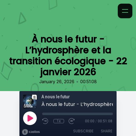
À nous le futur -
L’hydrosphère et la
transition écologique - 22
janvier 2026
•
January 26, 2026
00:51:08
À nous le futur
1x
00:00
/
00:51:08
SUBSCRIBE
SHARE