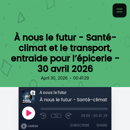
À nous le futur - Santé-
climat et le transport,
entraide pour l’épicerie -
30 avril 2026
•
April 30, 2026
00:41:29
À nous le futur
1x
00:00
/
00:41:29
SUBSCRIBE
SHARE