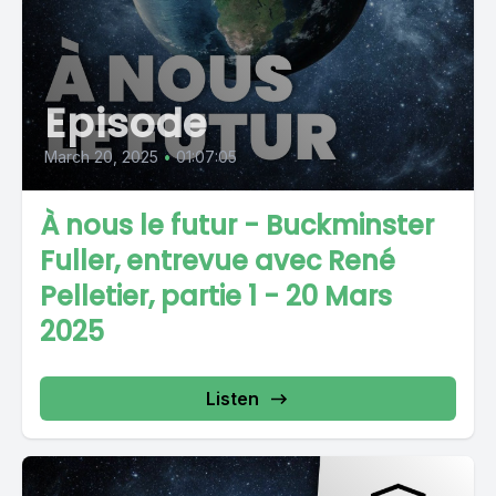
Episode
March 20, 2025
•
01:07:05
À nous le futur - Buckminster
Fuller, entrevue avec René
Pelletier, partie 1 - 20 Mars
2025
Listen