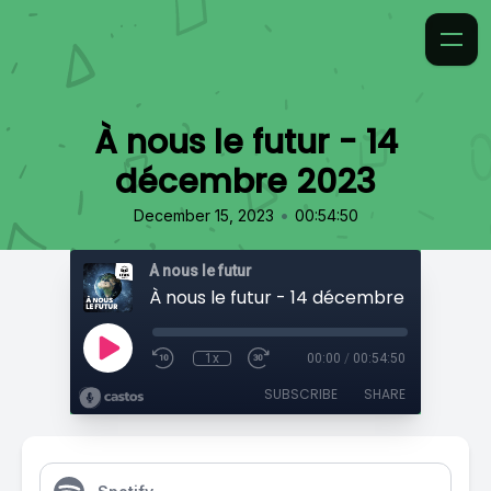
À nous le futur - 14
décembre 2023
•
December 15, 2023
00:54:50
À nous le futur
À nous le futur - 14 décembre 2023
1x
00:00
/
00:54:50
SUBSCRIBE
SHARE