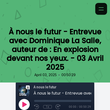
À nous le futur - Entrevue
avec Dominique La Salle,
auteur de : En explosion
devant nos yeux. - 03 Avril
2025
•
April 03, 2025
00:50:29
À nous le futur
1x
00:00
/
00:50:29