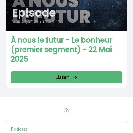
Episode
May 23, 2025
•
00:50:49
À nous le futur - Le bonheur
(premier segment) - 22 Mai
2025
Listen
Podcast