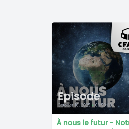
Episode
October 16, 2025
•
00:50:09
À nous le futur - Not