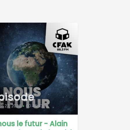
pisode
h 27, 2026
•
00:46:43
nous le futur - Alain