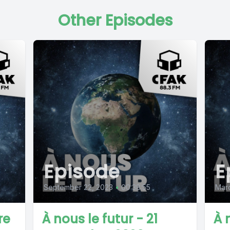
Other Episodes
Episode
E
September 22, 2023
•
00:38:55
Marc
re
À nous le futur - 21
À 