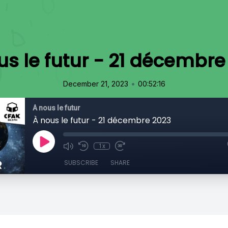
us le futur - 21 décembre
•
December 21, 2023
00:52:16
À nous le futur
À nous le futur - 21 décembre 2023
1x
SUBSCRIBE
SHARE