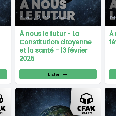
February 13, 2025
•
00:44:02
Feb
À nous le futur - La
À 
Constitution citoyenne
fé
et la santé - 13 février
2025
Listen