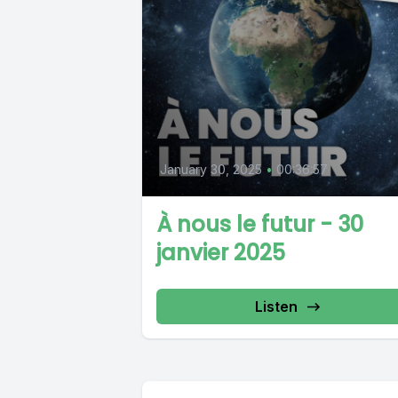
January 30, 2025
•
00:36:57
À nous le futur - 30
janvier 2025
Listen