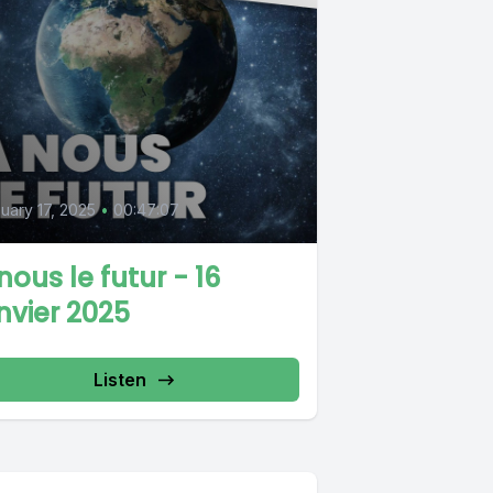
uary 17, 2025
•
00:47:07
nous le futur - 16
nvier 2025
Listen