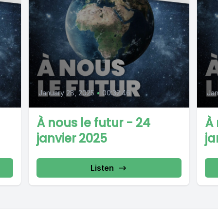
January 28, 2025
•
00:32:46
Jan
À nous le futur - 24
À 
janvier 2025
ja
Listen