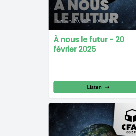
February 20, 2025
•
00:53:15
À nous le futur - 20
février 2025
Listen