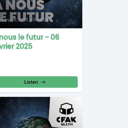
ruary 06, 2025
•
00:41:29
nous le futur - 06
vrier 2025
Listen