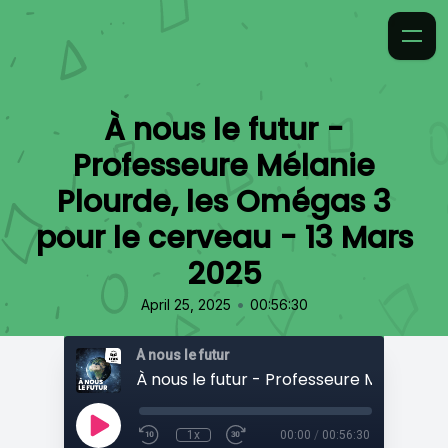
À nous le futur -
Professeure Mélanie
Plourde, les Omégas 3
pour le cerveau - 13 Mars
2025
•
April 25, 2025
00:56:30
À nous le futur
1x
00:00
/
00:56:30