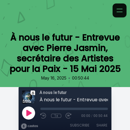
À nous le futur - Entrevue
avec Pierre Jasmin,
secrétaire des Artistes
pour la Paix - 15 Mai 2025
•
May 16, 2025
00:50:44
À nous le futur
1x
00:00
/
00:50:44
SUBSCRIBE
SHARE