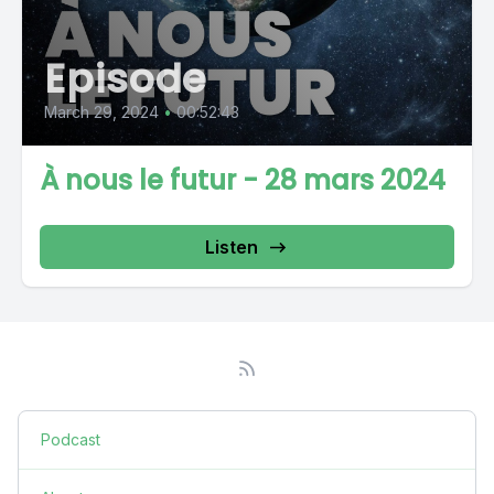
Episode
March 29, 2024
•
00:52:43
À nous le futur - 28 mars 2024
Listen
Podcast