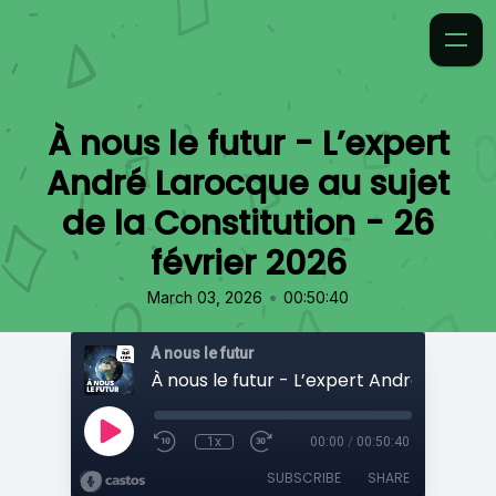
À nous le futur - L’expert
André Larocque au sujet
de la Constitution - 26
février 2026
•
March 03, 2026
00:50:40
À nous le futur
1x
00:00
/
00:50:40
SUBSCRIBE
SHARE