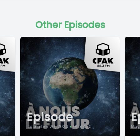
Other Episodes
Episode
E
December 20, 2024
•
00:48:50
May