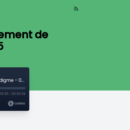
gement de
5
À nous le futur - Énergie et changement de paradigme - 05 Juin 2025
00:00
/
00:50:56