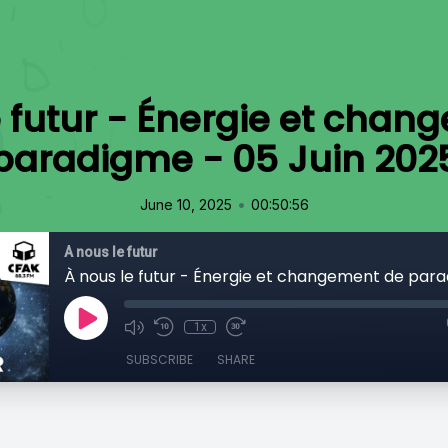
e futur - Énergie et chan
paradigme - 05 Juin 202
•
June 10, 2025
00:50:56
À nous le futur
1x
SUBSCRIBE
SHARE