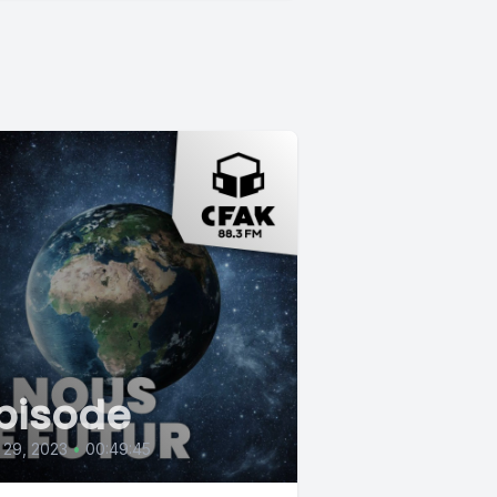
pisode
 29, 2023
•
00:49:45