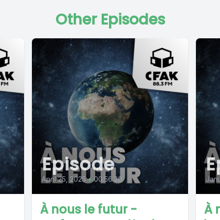
Other Episodes
Episode
E
April 25, 2025
•
00:56:30
Janu
À nous le futur -
À 