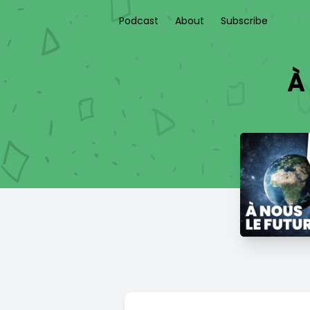
Podcast
About
Subscribe
À 