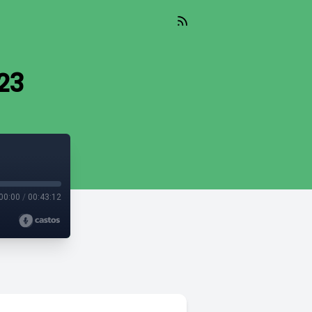
023
00:00
/
00:43:12