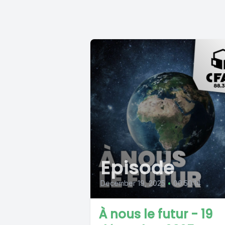
Episode
December 19, 2025
•
00:50:14
À nous le futur - 19