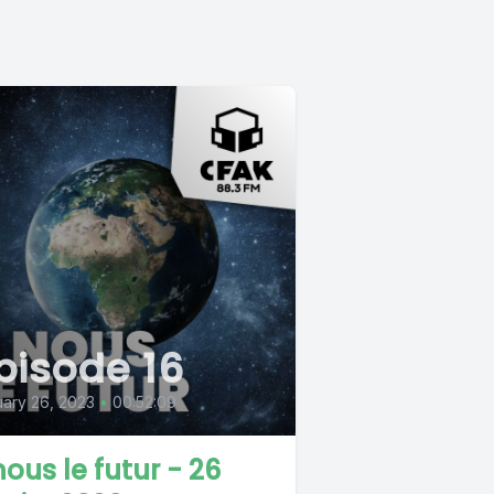
pisode 16
ary 26, 2023
•
00:52:09
nous le futur - 26