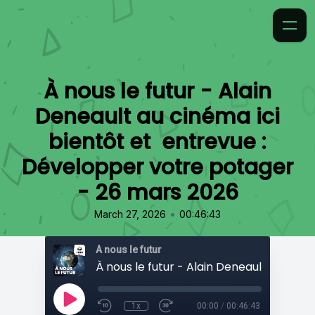
À nous le futur - Alain
Deneault au cinéma ici
bientôt et entrevue :
Développer votre potager
- 26 mars 2026
•
March 27, 2026
00:46:43
À nous le futur
1x
00:00
/
00:46:43