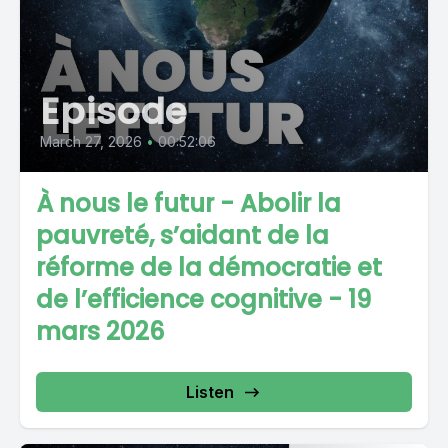
Episode
March 27, 2026
•
00:52:06
À nous le futur - Abolir la
pauvreté, s’aidant de la
réforme de la démocratie et
de l’efficience cognitive - 19
mars 2026
Listen