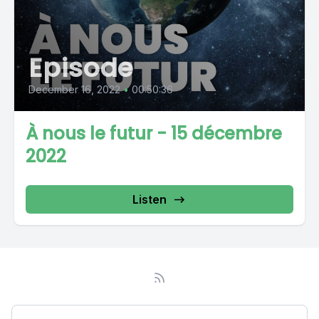
Episode
December 16, 2022
•
00:50:36
À nous le futur - 15 décembre
2022
Listen