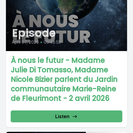
Episode
April 07, 2026
•
00:48:55
À nous le futur - Madame
Julie Di Tomasso, Madame
Nicole Bizier parlent du Jardin
communautaire Marie-Reine
de Fleurimont - 2 avril 2026
Listen