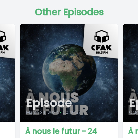
Other Episodes
Episode
E
March 24, 2023
•
00:46:57
Octo
À nous le futur - 24
À 