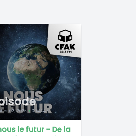
pisode
ber 02, 2025
•
00:41:47
nous le futur - De la