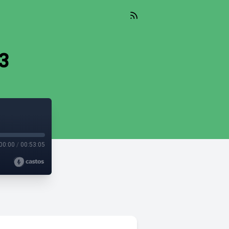
23
00:00
/
00:53:05