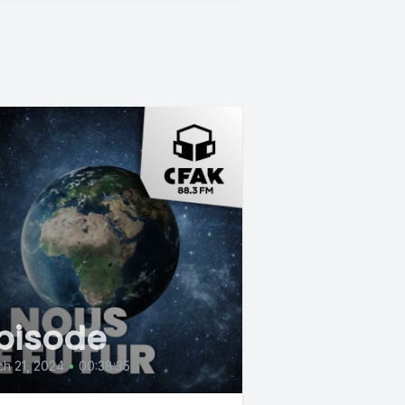
pisode
h 21, 2024
•
00:38:35