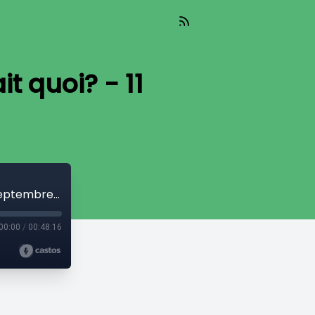
t quoi? - 11
À nous le futur - Les mégafeux, on fait quoi? - 11 septembre 2025
00:00
/
00:48:16