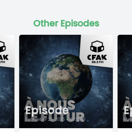
Other Episodes
Episode
E
September 25, 2025
•
00:55:16
Marc