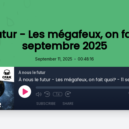
utur - Les mégafeux, on fai
septembre 2025
•
September 11, 2025
00:48:16
À nous le futur
1x
SUBSCRIBE
SHARE