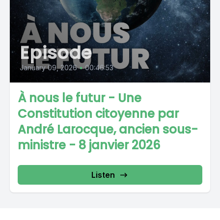
Episode
January 09, 2026
•
00:46:53
À nous le futur - Une
Constitution citoyenne par
André Larocque, ancien sous-
ministre - 8 janvier 2026
Listen