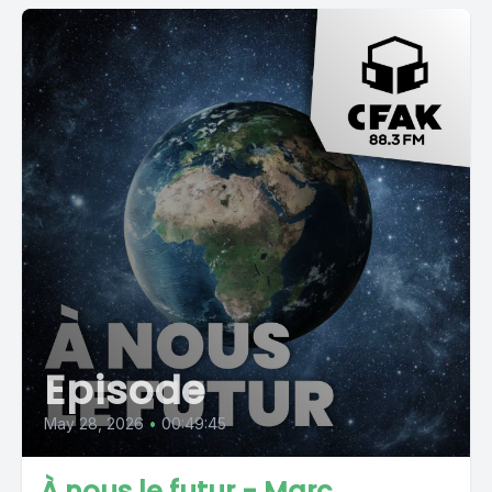
Episode
May 28, 2026
•
00:49:45
À nous le futur - Marc