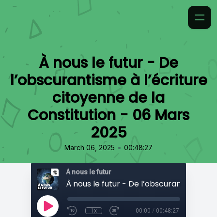
À nous le futur - De
l’obscurantisme à l’écriture
citoyenne de la
Constitution - 06 Mars
2025
•
March 06, 2025
00:48:27
À nous le futur
1x
00:00
/
00:48:27