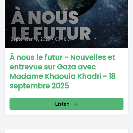
September 18, 2025
•
00:48:31
À nous le futur - Nouvelles et
entrevue sur Gaza avec
Madame Khaoula Khadri - 18
septembre 2025
Listen