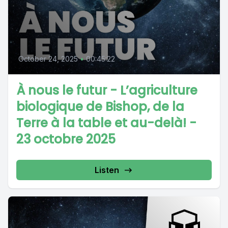
October 24, 2025
•
00:45:22
À nous le futur - L’agriculture
biologique de Bishop, de la
Terre à la table et au-delà! -
23 octobre 2025
Listen