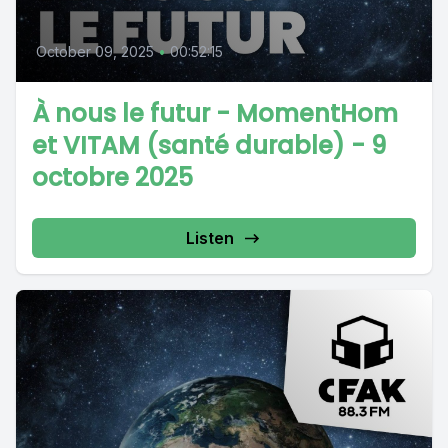
October 09, 2025
•
00:52:15
À nous le futur - MomentHom
et VITAM (santé durable) - 9
octobre 2025
Listen