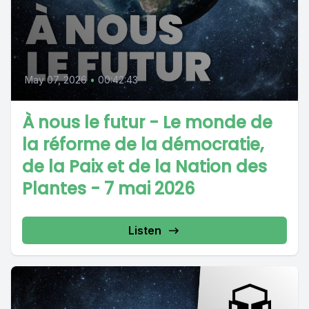
May 07, 2026
•
00:42:43
À nous le futur - Le monde de
la réforme de la démocratie,
de la Paix et de la Nation des
Plantes - 7 mai 2026
Listen