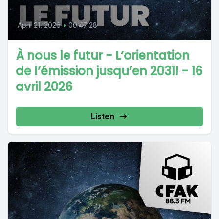
April 21, 2026
•
00:47:28
À nous le futur - L’orientation
de l’émission jusqu’en 2031! - 16
avril 2026
Listen